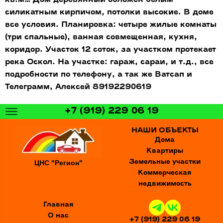
кв.м… Дом деревянный обложен белым
силикатным кирпичом, потолки высокие. В доме
все условия. Планировка: четыре жилые комнаты
(три спальные), ванная совмещенная, кухня,
коридор. Участок 12 соток, за участком протекает
река Оскол. На участке: гараж, сараи, и т.д., все
подробности по телефону, а так же Ватсап и
Телеграмм, Алексей 89192290619
+7 (919) 229 06 19
НАШИ ОБЪЕКТЫ
Дома
Квартиры
ЦНС "Регион"
Земельные участки
Коммерческая
недвижимость
Главная
О нас
+7 (919) 229 06 19