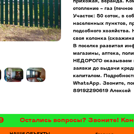
прихожая, веранда. К
отопление – газ (печное
Участок: 50 соток, в с
населенных пунктов, п
подсобного хозяйства. 
своя колонка (скважина
В поселке развитая инф
магазины, аптека, пол
НЕДОРОГО оказываем п
заявки до выдачи креди
капиталом. Подробности
WhatsApp. Звоните, по
89192290619 Алексей
9
Остались вопросы? Звоните! Кон